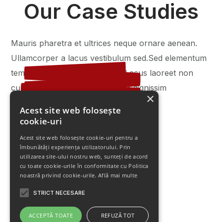
Our Case Studies
Mauris pharetra et ultrices neque ornare aenean.
Ullamcorper a lacus vestibulum sed.Sed elementum
tempus egestas sed sed risus. Lacus laoreet non
curabitur gravida arcu ac tortor dignissim
×
Acest site web folosește
CLEANING
HOUSE
cookie-uri
Daily Cleaning
CLEANING
HOUSE
Acest site web folosește cookie-uri pentru a
Take Care Of Your Furniture
HOTEL CLEANING
SERVICES
îmbunătăți experiența utilizatorului. Prin
Hotel Service
utilizarea site-ului nostru web, sunteți de acord
CLEANING
HOUSE
cu toate cookie-urile în conformitate cu Politica
Country House Cleaning
CLEANING
HOUSE
noastră privind cookie-urile.
Află mai multe
Cleaning After Repair
STRICT NECESARE
CLEANING
Unique Technologies
ACCEPTĂ TOATE
REFUZĂ TOT